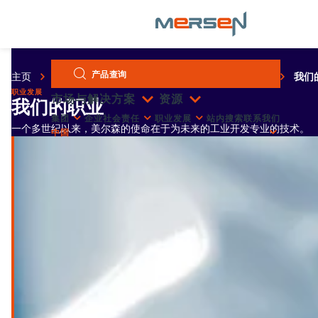
Cookie管理面板
Skip
产品查询
主页
职业发展
Be Part of the Changing World
我们
to
content
职业发展
市场与解决方案
资源
我们的职业
集团
企业社会责任
职业发展
站内搜索
联系我们
一个多世纪以来，美尔森的使命在于为未来的工业开发专业的技术。
中国