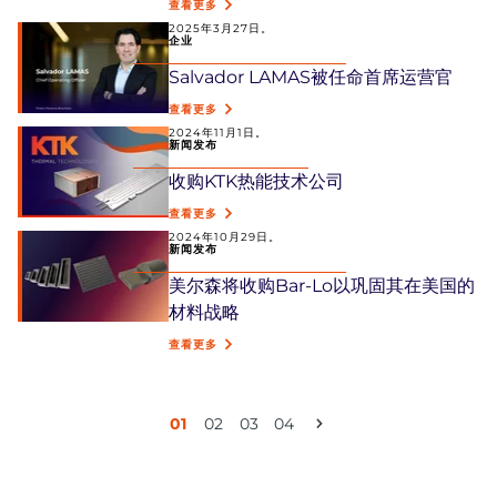
查看更多
2025年3月27日。
企业
Salvador LAMAS被任命首席运营官
查看更多
2024年11月1日。
新闻发布
收购KTK热能技术公司
查看更多
2024年10月29日。
新闻发布
美尔森将收购Bar-Lo以巩固其在美国的
材料战略
查看更多
Pagination
01
02
03
04
Current
页
页
页
Next
page
面
面
面
page