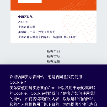
中国区总部
200040
上海市静安区
美尔森（中国）投资有限公司
上海市静安区南京西路1601号越洋广场2106室
所有产品
所有市场
所有应用
所有服务
关于我们
资讯与活动
欢迎访问美尔森网站！您是否同意我们使用
我们的企业社会责任承诺
Cookie？
在美尔森工作
美尔森使用确实必要的Cookie以及用于导航和营销
的Cookie。Cookie帮助我们了解客户如何使用我们
的网站，如何咨询我们的内容，以改进我们的网站。
Mersen Property 2026
您的个人数据将用于以下目的：为您提供个性化内容