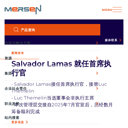
Cookie管理面板
MENU
Skip
产品查询
主页
集团
新闻中心
to
content
媒体联系
市场与解决方案
新闻发布
资源
Salvador Lamas 就任首席执
行官
集团
• Salvador Lamas接任首席执行官，接替Luc
企业社会责任
Themelin
• Luc Themelin当选董事会非执行主席
职业发展
• 本次管理层交接自2025年7月官宣后，历经数月
筹备顺利完成
站内搜索
更多信息