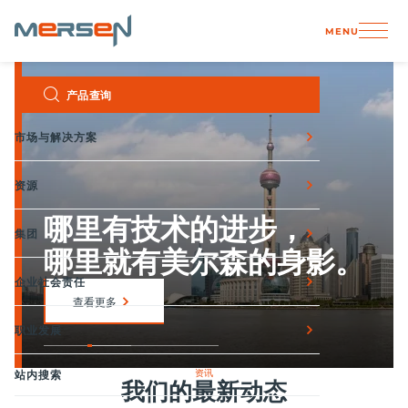
Cookie管理面板
MENU
Skip
产品查询
to
content
市场与解决方案
资源
哪里有技术的进步，
集团
哪里就有美尔森的身影。
企业社会责任
查看更多
职业发展
资讯
站内搜索
我们的最新动态