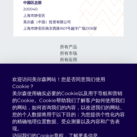
中国区总部
200040
上海市静安区
美尔森（中国）投资有限公司
上海市静安区南京西路1601号越洋广场2106室
所有产品
所有市场
所有应用
所有服务
关于我们
资讯与活动
欢迎访问美尔森网站！您是否同意我们使用
我们的企业社会责任承诺
Cookie？
在美尔森工作
美尔森使用确实必要的Cookie以及用于导航和营销
的Cookie。Cookie帮助我们了解客户如何使用我们
的网站，如何咨询我们的内容，以改进我们的网站。
Mersen Property 2026
您的个人数据将用于以下目的：为您提供个性化内容
法律声明
的精确地理位置数据、受众测量以及内容和广告表
个人信息保护政策
现。
Cookie章程
访问我们的Cookie章程，
了解更多信息。
网站导航