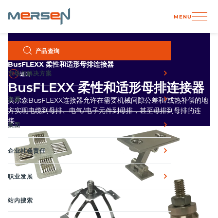
Cookie管理面板
MENU
Skip
产品查询
主页
产品
母排解决方案
母排
to
content
BusFLEXX 柔性和适形母排连接器
市场与解决方案
返回
BusFLEXX 柔性和适形母排连接器
资源
美尔森BusFLEXX连接器允许在需要机械间隙公差和/或热补偿的地
方实现电缆到母排、电气/电子元件到母排，甚至母排到母排的连
接。
集团
企业社会责任
职业发展
站内搜索