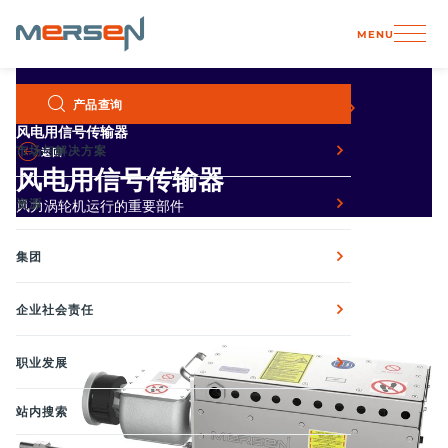
Cookie管理面板
MENU
Skip
产品查询
主页
产品
信号传输系统
信号传输系统
to
content
风电用信号传输器
市场与解决方案
返回
风电用信号传输器
资源
风力涡轮机运行的重要部件
集团
企业社会责任
职业发展
站内搜索