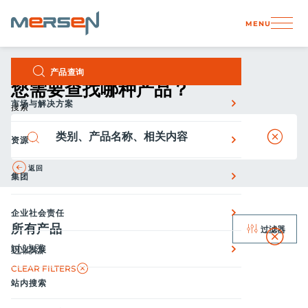
Cookie管理面板
MENU
Skip
主页
产品
产品查询
to
您需要查找哪种产品？
content
市场与解决方案
搜索
clear
资源
返回
集团
企业社会责任
所有产品
过滤器
过滤器
职业发展
关闭
CLEAR FILTERS
站内搜索