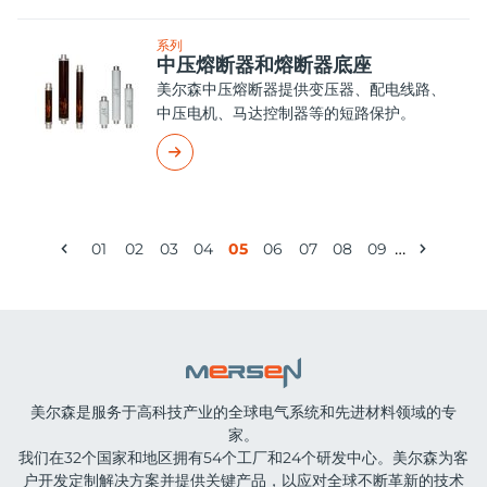
系列
中压熔断器和熔断器底座
美尔森中压熔断器提供变压器、配电线路、
中压电机、马达控制器等的短路保护。
Pagination
…
01
02
03
04
05
06
07
08
09
Previous
页
页
页
页
Current
页
页
页
页
Next
page
面
面
面
面
page
面
面
面
面
page
美尔森是服务于高科技产业的全球电气系统和先进材料领域的专
家。
我们在32个国家和地区拥有54个工厂和24个研发中心。美尔森为客
户开发定制解决方案并提供关键产品，以应对全球不断革新的技术